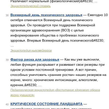
Различают нормальный (физиологический)&#8230; …
Энциклопедический словарь
Всемирный день психического здоровья
— Ежегодно 10
38
октября отмечается Всемирный день психического
здоровья. Он проводится при поддержке Всемирной
организации здравоохранения (ВОЗ) с целью
информирования общества о проблемах психического
здоровья. Впервые Всемирный день психического&#8230;
…
Энциклопедия ньюсмейкеров
Фактор риска для здоровья
— Как мы уже выяснили,
39
любая функция раскрывает и развивает свои резервы при
одном условии постоянной тренировке. А вот причин,
способных уничтожить «ранние ростки» наших резервов на
корню, много: хронические интоксикации, алкоголизм,
курение,&#8230; …
Педагогическая энциклопедия «Воспитание здорового образа
жизни учащихся»
КРИТИЧЕСКОЕ СОСТОЯНИЕ ЛАНДШАФТА
—
40