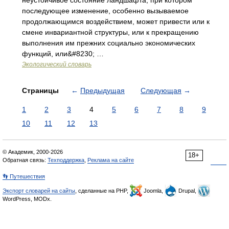
неустойчивое состояние ландшафта, при котором
последующее изменение, особенно вызываемое
продолжающимся воздействием, может привести или к
смене инвариантной структуры, или к прекращению
выполнения им прежних социально экономических
функций, или&#8230; …
Экологический словарь
Страницы
←
Предыдущая
Следующая
→
1
2
3
4
5
6
7
8
9
10
11
12
13
© Академик, 2000-2026
18+
Обратная связь:
Техподдержка
,
Реклама на сайте
👣 Путешествия
Экспорт словарей на сайты
, сделанные на PHP,
Joomla,
Drupal,
WordPress, MODx.